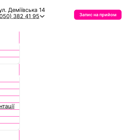
вул. Деміївська 14
Запис на прийом
(050) 382 41 95
тації