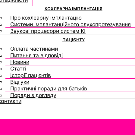
СПЕЦІАЛІСТИ
КОХЛЕАРНА ІМПЛАНТАЦІЯ
Про кохлеарну імплантацію
Системи імплантанційного слухопротезування
Звукові процесори систем КІ
ПАЦІЄНТУ
Оплата частинами
Питання та відповіді
Новини
Статті
Історії пацієнтів
Відгуки
Практичні поради для батьків
Поради з догляду
КОНТАКТИ