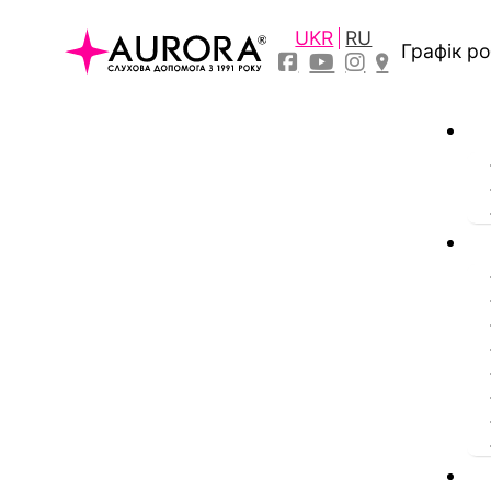
UKR
RU
Графік р