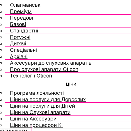
Флагманські
Преміум
Передові
Базові
Стандартні
Потужні
Дитячі
Спеціальні
Архівні
Аксесуари до слухових апаратів
Про слухові апарати Oticon
Технології Oticon
ЦІНИ
Програма лояльності
Ціни на послуги для Дорослих
Ціни на послуги для Дітей
Ціни на Слухові апарати
Ціни на Аксесуари
Ціни на процесори КІ