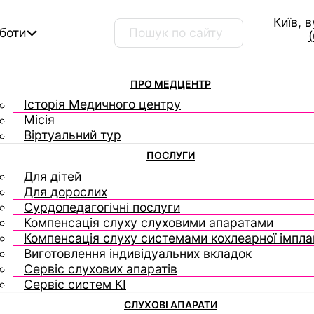
Київ, 
Пошук …
оботи
ПРО МЕДЦЕНТР
Історія Медичного центру
Місія
Віртуальний тур
ПОСЛУГИ
Для дітей
Для дорослих
Сурдопедагогічні послуги
Компенсація слуху слуховими апаратами
Компенсація слуху системами кохлеарної імплан
Виготовлення індивідуальних вкладок
Сервіс слухових апаратів
Сервіс систем КІ
СЛУХОВІ АПАРАТИ