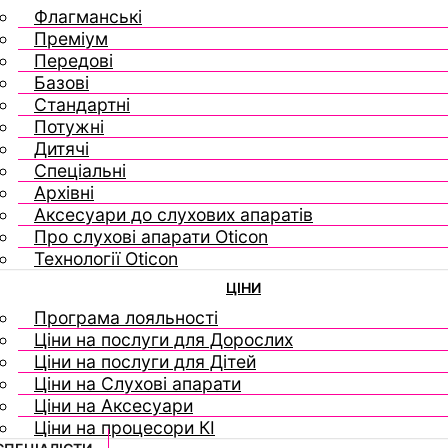
Флагманські
Преміум
Передові
Базові
Стандартні
Потужні
Дитячі
Спеціальні
Архівні
Аксесуари до слухових апаратів
Про слухові апарати Oticon
Технології Oticon
ЦІНИ
Програма лояльності
Ціни на послуги для Дорослих
Ціни на послуги для Дітей
Ціни на Слухові апарати
Ціни на Аксесуари
Ціни на процесори КІ