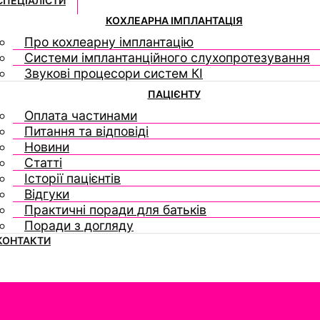
СПЕЦІАЛІСТИ
КОХЛЕАРНА ІМПЛАНТАЦІЯ
Про кохлеарну імплантацію
Системи імплантанційного слухопротезування
Звукові процесори систем КІ
ПАЦІЄНТУ
Оплата частинами
Питання та відповіді
Новини
Статті
Історії пацієнтів
Відгуки
Практичні поради для батьків
Поради з догляду
КОНТАКТИ