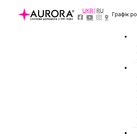
UKR
RU
Графік р