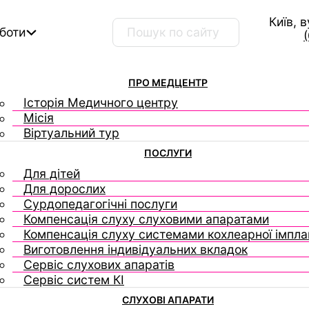
Київ, 
Пошук …
оботи
ПРО МЕДЦЕНТР
Історія Медичного центру
Місія
Віртуальний тур
ПОСЛУГИ
Для дітей
Для дорослих
Сурдопедагогічні послуги
Компенсація слуху слуховими апаратами
Компенсація слуху системами кохлеарної імплан
Виготовлення індивідуальних вкладок
Сервіс слухових апаратів
Сервіс систем КІ
СЛУХОВІ АПАРАТИ