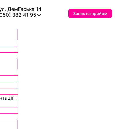
вул. Деміївська 14
Запис на прийом
(050) 382 41 95
тації