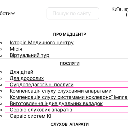
Київ, 
Пошук …
оботи
ПРО МЕДЦЕНТР
Історія Медичного центру
Місія
Віртуальний тур
ПОСЛУГИ
Для дітей
Для дорослих
Сурдопедагогічні послуги
Компенсація слуху слуховими апаратами
Компенсація слуху системами кохлеарної імплан
Виготовлення індивідуальних вкладок
Сервіс слухових апаратів
Сервіс систем КІ
СЛУХОВІ АПАРАТИ