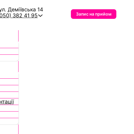
вул. Деміївська 14
Запис на прийом
(050) 382 41 95
тації