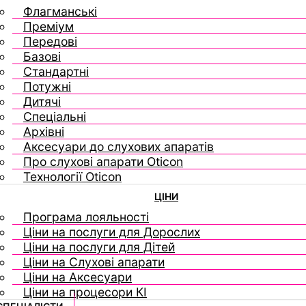
Флагманські
Преміум
Передові
Базові
Стандартні
Потужні
Дитячі
Спеціальні
Архівні
Аксесуари до слухових апаратів
Про слухові апарати Oticon
Технології Oticon
ЦІНИ
Програма лояльності
Ціни на послуги для Дорослих
Ціни на послуги для Дітей
Ціни на Слухові апарати
Ціни на Аксесуари
Ціни на процесори КІ