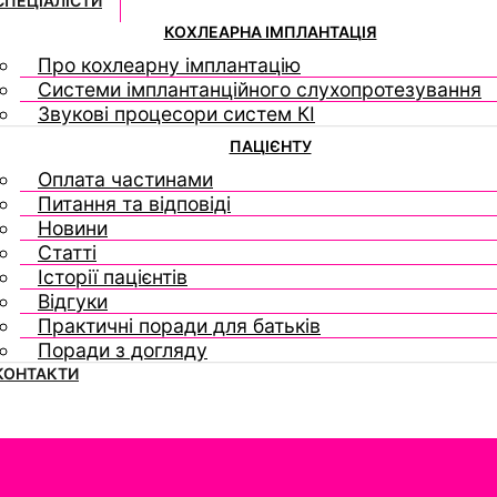
СПЕЦІАЛІСТИ
КОХЛЕАРНА ІМПЛАНТАЦІЯ
Про кохлеарну імплантацію
Системи імплантанційного слухопротезування
Звукові процесори систем КІ
ПАЦІЄНТУ
Оплата частинами
Питання та відповіді
Новини
Статті
Історії пацієнтів
Відгуки
Практичні поради для батьків
Поради з догляду
КОНТАКТИ