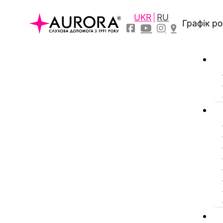
UKR
RU
Графік р