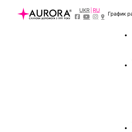
UKR
RU
График р