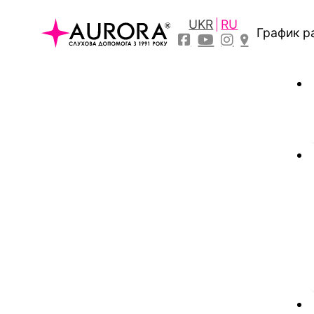
UKR
RU
График р