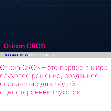
Oticon CROS
Главная
/
Wiki
/
Oticon CROS
Oticon CROS – это первое в мире
слуховое решение, созданное
специально для людей с
односторонней глухотой.