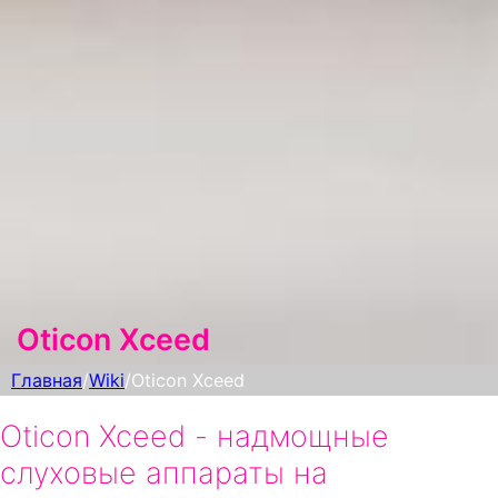
Oticon Xceed
Главная
/
Wiki
/
Oticon Xceed
Oticon Xceed - надмощные
слуховые аппараты на