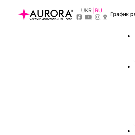
UKR
RU
График р