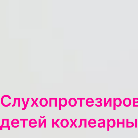
Слухопротезиро
детей кохлеарн