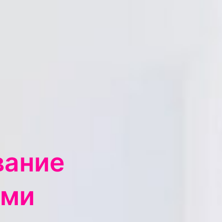
вание
ыми