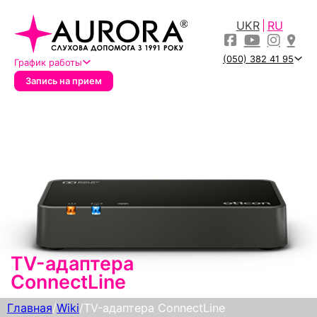
UKR
RU
(050) 382 41 95
График работы
Запись на прием
TV-адаптера
ConnectLine
Главная
/
Wiki
/
TV-адаптера ConnectLine