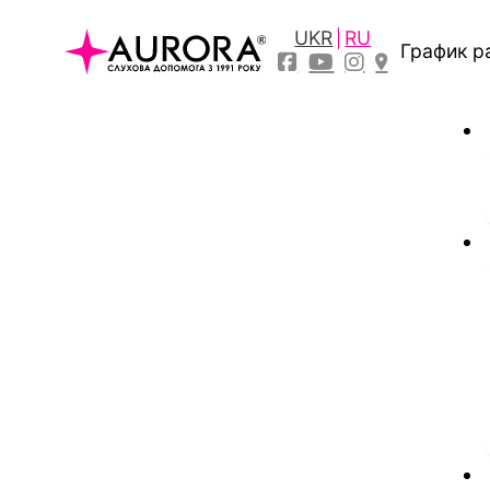
UKR
RU
График р