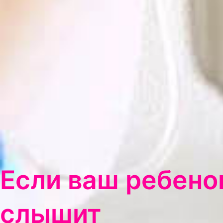
Если ваш ребено
слышит