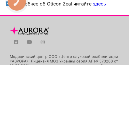
КНОПКА
Подробнее об Oticon Zeal читайте
здесь
ЗВ'ЯЗКУ
Медицинский центр ООО «Центр слуховой реабилитации
«АВРОРА». Лицензия МОЗ Украины серия АГ № 570268 от
10.02.2011 г. на медицинскую практику по врачебным
специальностям: сурдология, оториноларингология,
детская оториноларингология.
(050) 382 41 95
(067) 553 34 30
(044) 333 43 10
Киев, ул. Демеевская, 14
Запись на прием