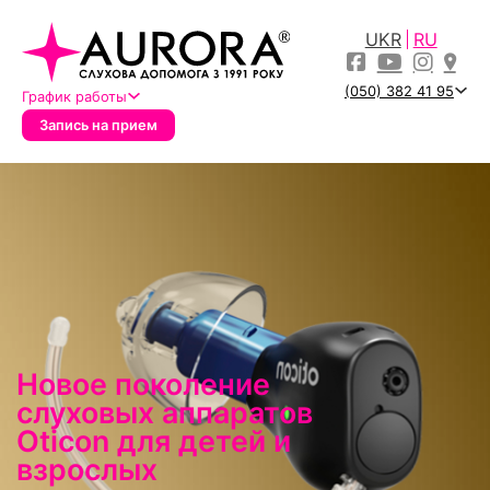
UKR
RU
(050) 382 41 95
График работы
Запись на прием
Новое поколение
слуховых аппаратов
Oticon для детей и
взрослых