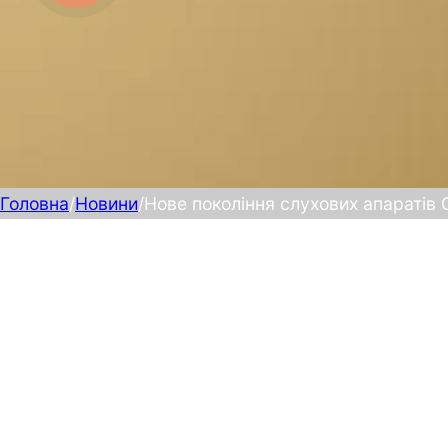
Головна
/
Новини
/
Нове покоління слухових апаратів O
Ми раді повідомити, що вже у мед
нові дитячі слухові апарати
Oti
нова лінійка
Oticon Zeal™
розширення флагманської сері