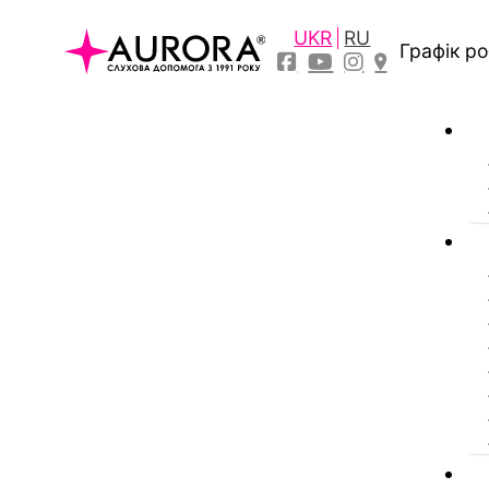
UKR
RU
Графік р