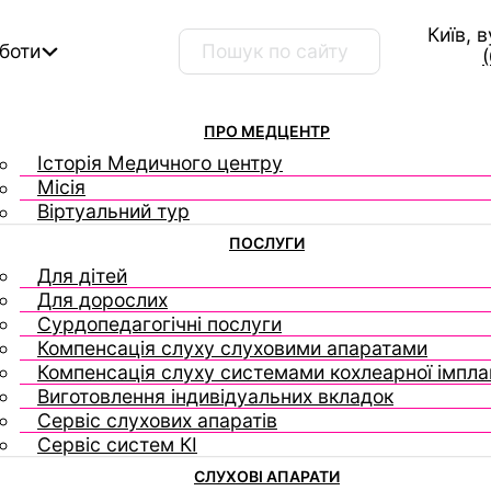
Київ, 
Пошук …
оботи
ПРО МЕДЦЕНТР
Історія Медичного центру
Місія
Віртуальний тур
ПОСЛУГИ
Для дітей
Для дорослих
Сурдопедагогічні послуги
Компенсація слуху слуховими апаратами
Компенсація слуху системами кохлеарної імплан
Виготовлення індивідуальних вкладок
Сервіс слухових апаратів
Сервіс систем КІ
СЛУХОВІ АПАРАТИ