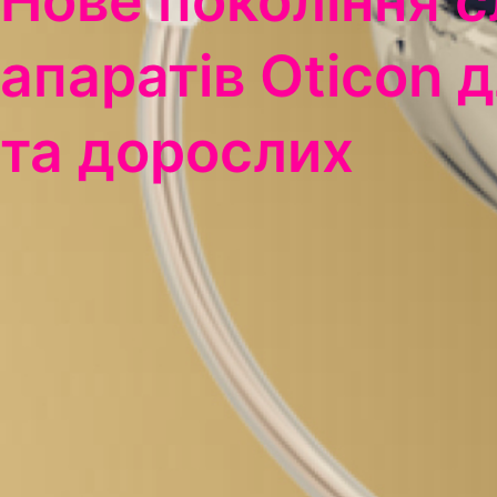
апаратів Oticon д
та дорослих