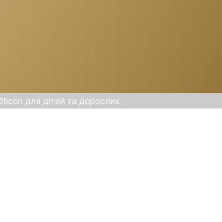
ticon для дітей та дорослих
ичному центрі доступні новинки від Oticon:
con Play SI™
ї
Oticon Intent™
новою моделлю
Intent miniBTE R