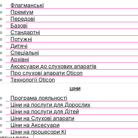
Флагманські
Преміум
Передові
Базові
Стандартні
Потужні
Дитячі
Спеціальні
Архівні
Аксесуари до слухових апаратів
Про слухові апарати Oticon
Технології Oticon
ЦІНИ
Програма лояльності
Ціни на послуги для Дорослих
Ціни на послуги для Дітей
Ціни на Слухові апарати
Ціни на Аксесуари
Ціни на процесори КІ