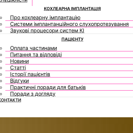
СПЕЦІАЛІСТИ
КОХЛЕАРНА ІМПЛАНТАЦІЯ
Про кохлеарну імплантацію
Системи імплантанційного слухопротезування
Звукові процесори систем КІ
ПАЦІЄНТУ
Оплата частинами
Питання та відповіді
Новини
Статті
Історії пацієнтів
Відгуки
Практичні поради для батьків
Поради з догляду
КОНТАКТИ