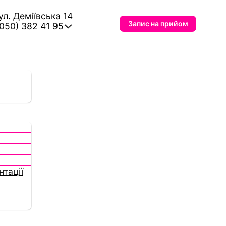
вул. Деміївська 14
Запис на прийом
(050) 382 41 95
тації