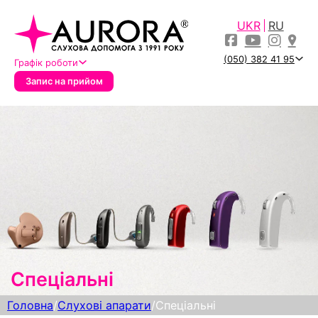
UKR
RU
(050) 382 41 95
Графік роботи
Запис на прийом
Спеціальні
Головна
/
Слухові апарати
/
Спеціальні