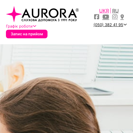
UKR
RU
(050) 382 41 95
Графік роботи
Запис на прийом