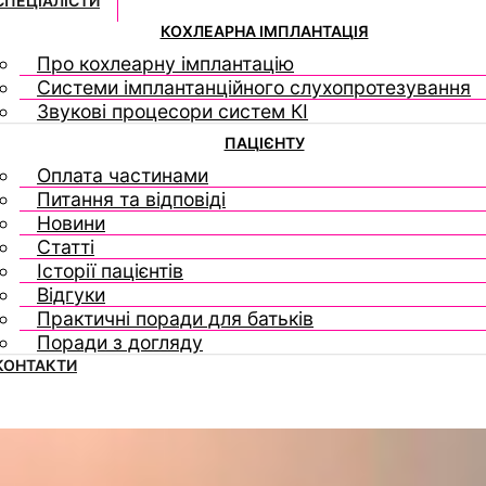
СПЕЦІАЛІСТИ
КОХЛЕАРНА ІМПЛАНТАЦІЯ
Про кохлеарну імплантацію
Системи імплантанційного слухопротезування
Звукові процесори систем КІ
ПАЦІЄНТУ
Оплата частинами
Питання та відповіді
Новини
Статті
Історії пацієнтів
Відгуки
Практичні поради для батьків
Поради з догляду
КОНТАКТИ