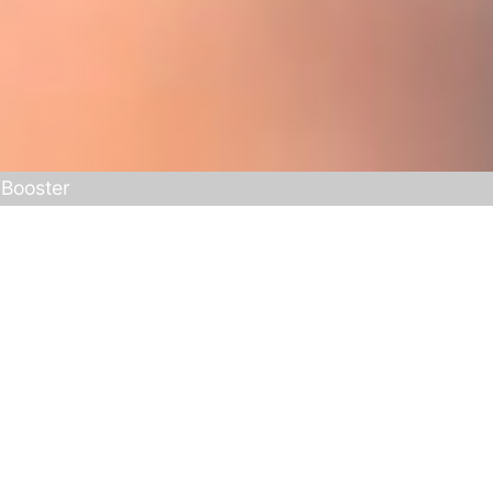
 Booster
ихі звуки
Діапазон рівнів звук
ртного
складає 30 дБ і міст
для розуміння мови.
ами до останнього часу було складним завданням. У
ення сприйняття тихою і нормальної розмовної мо
чного зворотного зв’язку.