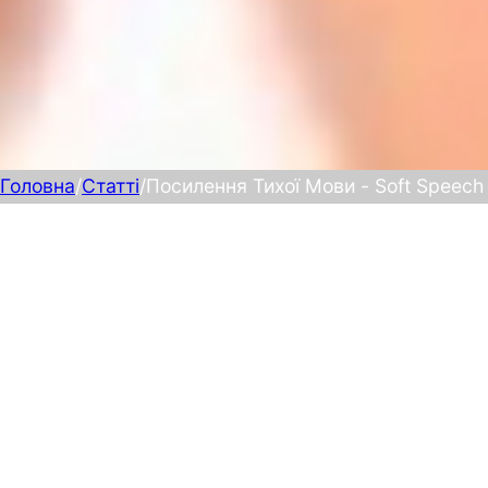
Головна
/
Статті
/
Посилення Тихої Мови - Soft Speech
Можливість повноцінно чути т
важлива не тільки для комфо
сприйняття тихої мови.
Адекватне посилення тихих звуків слуховими апарат
перепосилені. Недопосилення приводило до утрудн
навколишнього фонового шуму і виникненням акусти