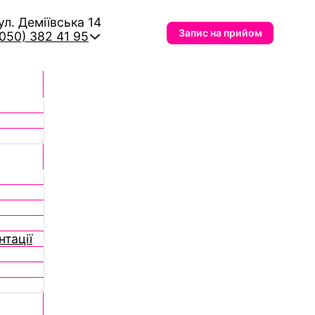
вул. Деміївська 14
Запис на прийом
(050) 382 41 95
тації