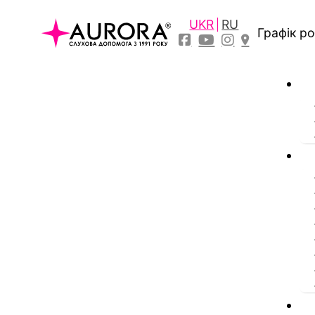
UKR
RU
Графік р