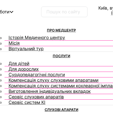
Київ, 
Пошук …
оботи
ПРО МЕДЦЕНТР
Історія Медичного центру
Місія
Віртуальний тур
ПОСЛУГИ
Для дітей
Для дорослих
Сурдопедагогічні послуги
Компенсація слуху слуховими апаратами
Компенсація слуху системами кохлеарної імплан
Виготовлення індивідуальних вкладок
Сервіс слухових апаратів
Сервіс систем КІ
СЛУХОВІ АПАРАТИ