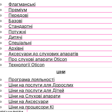
Флагманські
Преміум
Передові
Базові
Стандартні
Потужні
Дитячі
Спеціальні
Архівні
Аксесуари до слухових апаратів
Про слухові апарати Oticon
Технології Oticon
ЦІНИ
Програма лояльності
Ціни на послуги для Дорослих
Ціни на послуги для Дітей
Ціни на Слухові апарати
Ціни на Аксесуари
Ціни на процесори КІ