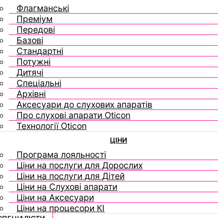
Флагманські
Преміум
Передові
Базові
Стандартні
Потужні
Дитячі
Спеціальні
Архівні
Аксесуари до слухових апаратів
Про слухові апарати Oticon
Технології Oticon
ЦІНИ
Програма лояльності
Ціни на послуги для Дорослих
Ціни на послуги для Дітей
Ціни на Слухові апарати
Ціни на Аксесуари
Ціни на процесори КІ