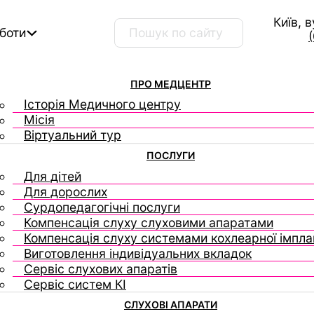
Київ, 
Пошук …
оботи
ПРО МЕДЦЕНТР
Історія Медичного центру
Місія
Віртуальний тур
ПОСЛУГИ
Для дітей
Для дорослих
Сурдопедагогічні послуги
Компенсація слуху слуховими апаратами
Компенсація слуху системами кохлеарної імплан
Виготовлення індивідуальних вкладок
Сервіс слухових апаратів
Сервіс систем КІ
СЛУХОВІ АПАРАТИ