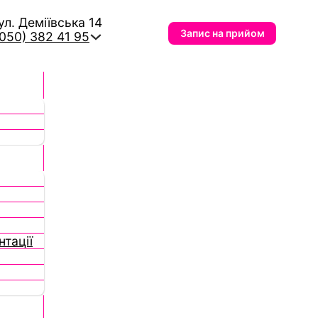
вул. Деміївська 14
Запис на прийом
(050) 382 41 95
тації