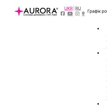
UKR
RU
Графік р