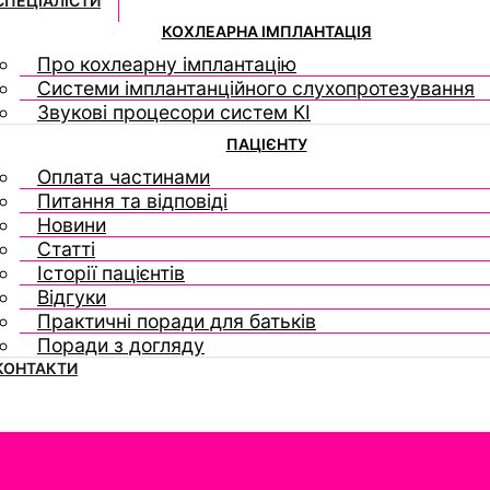
СПЕЦІАЛІСТИ
КОХЛЕАРНА ІМПЛАНТАЦІЯ
Про кохлеарну імплантацію
Системи імплантанційного слухопротезування
Звукові процесори систем КІ
ПАЦІЄНТУ
Оплата частинами
Питання та відповіді
Новини
Статті
Історії пацієнтів
Відгуки
Практичні поради для батьків
Поради з догляду
КОНТАКТИ