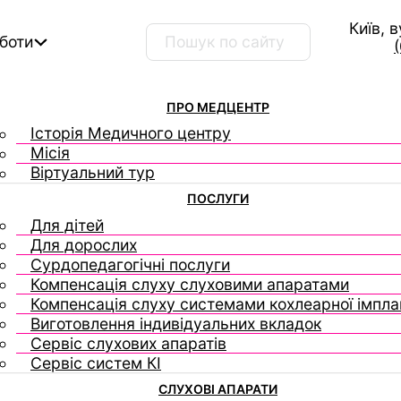
Київ, 
Пошук …
оботи
ПРО МЕДЦЕНТР
Історія Медичного центру
Місія
Віртуальний тур
ПОСЛУГИ
Для дітей
Для дорослих
Сурдопедагогічні послуги
Компенсація слуху слуховими апаратами
Компенсація слуху системами кохлеарної імплан
Виготовлення індивідуальних вкладок
Сервіс слухових апаратів
Сервіс систем КІ
СЛУХОВІ АПАРАТИ