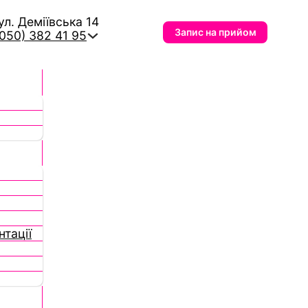
вул. Деміївська 14
Запис на прийом
(050) 382 41 95
тації