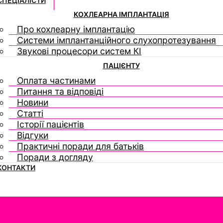
СПЕЦІАЛІСТИ
КОХЛЕАРНА ІМПЛАНТАЦІЯ
Про кохлеарну імплантацію
Системи імплантанційного слухопротезування
Звукові процесори систем КІ
ПАЦІЄНТУ
Оплата частинами
Питання та відповіді
Новини
Статті
Історії пацієнтів
Відгуки
Практичні поради для батьків
Поради з догляду
КОНТАКТИ