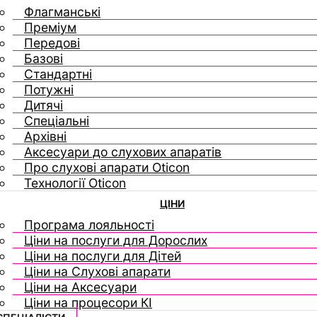
Флагманські
Преміум
Передові
Базові
Стандартні
Потужні
Дитячі
Спеціальні
Архівні
Аксесуари до слухових апаратів
Про слухові апарати Oticon
Технології Oticon
ЦІНИ
Програма лояльності
Ціни на послуги для Дорослих
Ціни на послуги для Дітей
Ціни на Слухові апарати
Ціни на Аксесуари
Ціни на процесори КІ