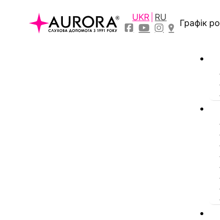
UKR
RU
Графік р