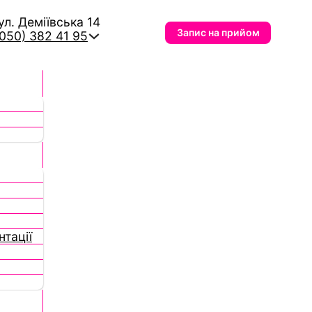
вул. Деміївська 14
Запис на прийом
(050) 382 41 95
тації