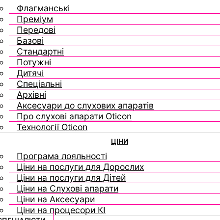
Флагманські
Преміум
Передові
Базові
Стандартні
Потужні
Дитячі
Спеціальні
Архівні
Аксесуари до слухових апаратів
Про слухові апарати Oticon
Технології Oticon
ЦІНИ
Програма лояльності
Ціни на послуги для Дорослих
Ціни на послуги для Дітей
Ціни на Слухові апарати
Ціни на Аксесуари
Ціни на процесори КІ