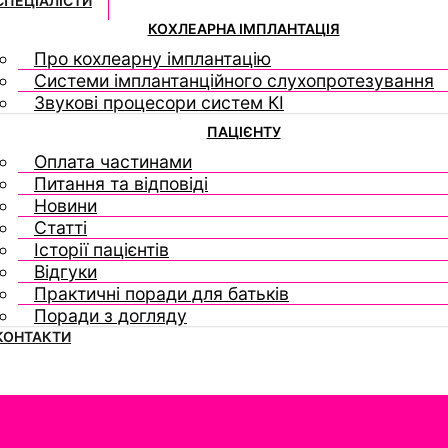
СПЕЦІАЛІСТИ
КОХЛЕАРНА ІМПЛАНТАЦІЯ
Про кохлеарну імплантацію
Системи імплантанційного слухопротезування
Звукові процесори систем КІ
ПАЦІЄНТУ
Оплата частинами
Питання та відповіді
Новини
Статті
Історії пацієнтів
Відгуки
Практичні поради для батьків
Поради з догляду
КОНТАКТИ