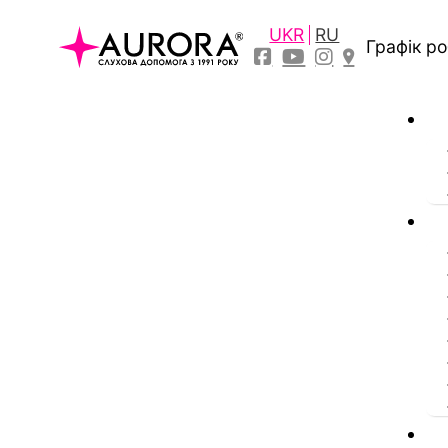
UKR
RU
Графік р