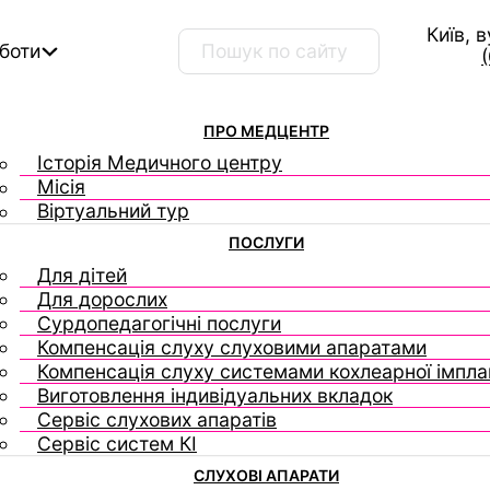
Київ, 
Пошук …
оботи
ПРО МЕДЦЕНТР
Історія Медичного центру
Місія
Віртуальний тур
ПОСЛУГИ
Для дітей
Для дорослих
Сурдопедагогічні послуги
Компенсація слуху слуховими апаратами
Компенсація слуху системами кохлеарної імплан
Виготовлення індивідуальних вкладок
Сервіс слухових апаратів
Сервіс систем КІ
СЛУХОВІ АПАРАТИ