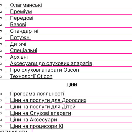
Флагманські
Преміум
Передові
Базові
Стандартні
Потужні
Дитячі
Спеціальні
Архівні
Аксесуари до слухових апаратів
Про слухові апарати Oticon
Технології Oticon
ЦІНИ
Програма лояльності
Ціни на послуги для Дорослих
Ціни на послуги для Дітей
Ціни на Слухові апарати
Ціни на Аксесуари
Ціни на процесори КІ