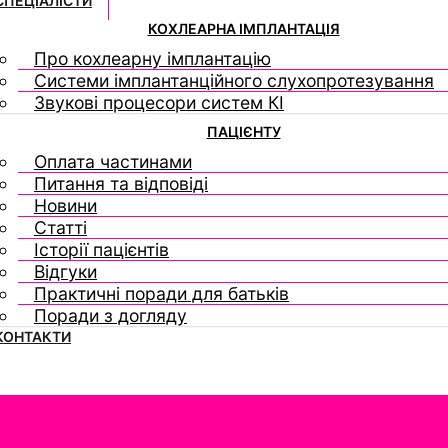
СПЕЦІАЛІСТИ
КОХЛЕАРНА ІМПЛАНТАЦІЯ
Про кохлеарну імплантацію
Системи імплантанційного слухопротезування
Звукові процесори систем КІ
ПАЦІЄНТУ
Оплата частинами
Питання та відповіді
Новини
Статті
Історії пацієнтів
Відгуки
Практичні поради для батьків
Поради з догляду
КОНТАКТИ