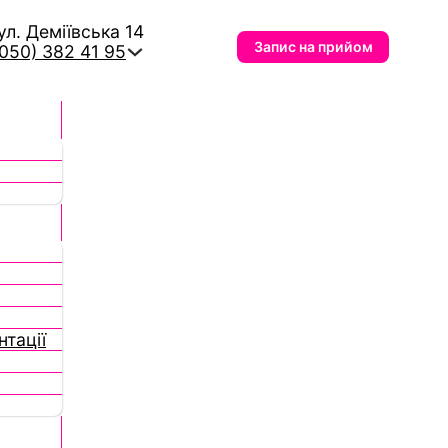
вул. Деміївська 14
Запис на прийом
(050) 382 41 95
тації