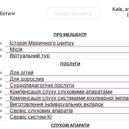
Київ, 
Пошук …
оботи
ПРО МЕДЦЕНТР
Історія Медичного центру
Місія
Віртуальний тур
ПОСЛУГИ
Для дітей
Для дорослих
Сурдопедагогічні послуги
Компенсація слуху слуховими апаратами
Компенсація слуху системами кохлеарної імплан
Виготовлення індивідуальних вкладок
Сервіс слухових апаратів
Сервіс систем КІ
СЛУХОВІ АПАРАТИ