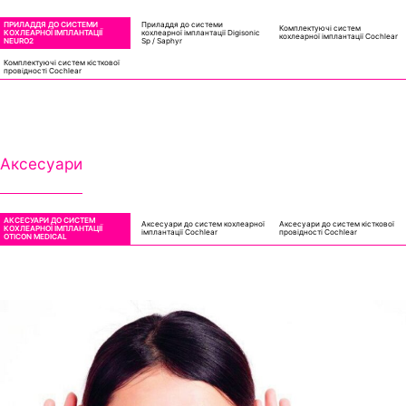
ПРИЛАДДЯ ДО СИСТЕМИ
Приладдя до системи
Комплектуючі систем
КОХЛЕАРНОЇ ІМПЛАНТАЦІЇ
кохлеарної імплантації Digisonic
кохлеарної імплантації Cochlear
NEURO2
Sp / Saphyr
Комплектуючі систем кісткової
провідності Cochlear
Аксесуари
АКСЕСУАРИ ДО СИСТЕМ
Аксесуари до систем кохлеарної
Аксесуари до систем кісткової
КОХЛЕАРНОЇ ІМПЛАНТАЦІЇ
імплантації Cochlear
провідності Cochlear
OTICON MEDICAL