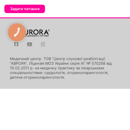
Задати питання
КНОПКА
ЗВ'ЯЗКУ
Медичний центр ТОВ “Центр слухової реабілітації
“АВРОРА”. Ліцензія МОЗ України серія АГ № 570268 від
10.02.2011 р. на медичну практику за лікарськими
спеціальностями: сурдологія, оториноларингологія,
дитяча оториноларингологія.
(050) 382 41 95
(067) 553 34 30
(044) 333 43 10
Київ, вул. Деміївська, 14
Запис на прийом