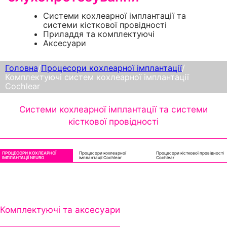
Системи кохлеарної імплантації та
системи кісткової провідності
Приладдя та комплектуючі
Аксесуари
Головна
/
Процесори кохлеарної імплантації
/
Комплектуючі систем кохлеарної імплантації
Cochlear
Системи кохлеарної імплантації та системи
кісткової провідності
ПРОЦЕСОРИ КОХЛЕАРНОЇ
Процесори кохлеарної
Процесори кісткової провідності
ІМПЛАНТАЦІЇ NEURO
імплантації Cochlear
Cochlear
Комплектуючі та аксесуари