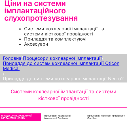
Ціни на системи
імплантаційного
слухопротезування
Системи кохлеарної імплантації та
системи кісткової провідності
Приладдя та комплектуючі
Аксесуари
Головна
/
Процесори кохлеарної імплантації
/
Приладдя до систем кохлеарної імплантації Oticon
Medical
/
Приладдя до системи кохлеарної імплантації Neuro2
Системи кохлеарної імплантації та системи
кісткової провідності
ПРОЦЕСОРИ КОХЛЕАРНОЇ
Процесори кохлеарної
Процесори кісткової провідності
ІМПЛАНТАЦІЇ NEURO
імплантації Cochlear
Cochlear