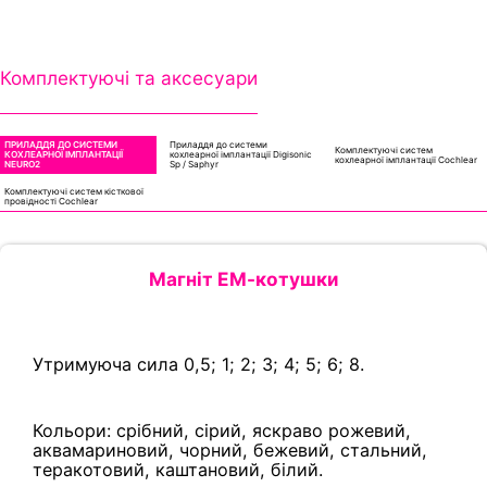
Комплектуючі та аксесуари
ПРИЛАДДЯ ДО СИСТЕМИ
Приладдя до системи
Комплектуючі систем
КОХЛЕАРНОЇ ІМПЛАНТАЦІЇ
кохлеарної імплантації Digisonic
кохлеарної імплантації Cochlear
NEURO2
Sp / Saphyr
Комплектуючі систем кісткової
провідності Cochlear
Магніт ЕМ-котушки
Утримуюча сила 0,5; 1; 2; 3; 4; 5; 6; 8.
Кольори: срібний, сірий, яскраво рожевий,
аквамариновий, чорний, бежевий, стальний,
теракотовий, каштановий, білий.