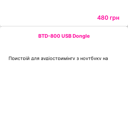
480 грн
BTD-800 USB Dongle
Пристрій для аудіостримінгу з ноутбуку на
мовний процесор з використанням Стримера.
Петля Artone 3 Max и передатчик Artone TVB.