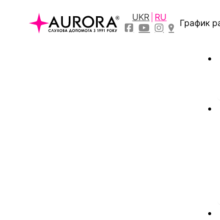
UKR
RU
График р