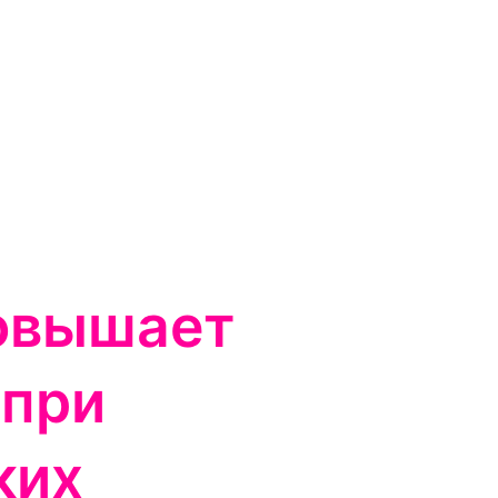
овышает
 при
ких