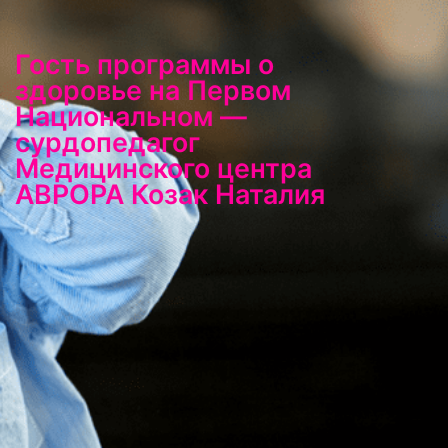
Гость программы о
здоровье на Первом
Национальном —
сурдопедагог
Медицинского центра
АВРОРА Козак Наталия