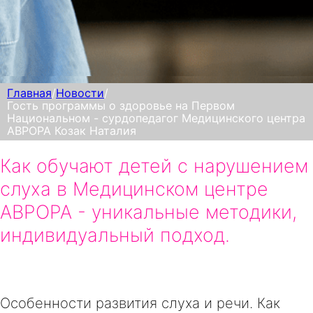
Главная
/
Новости
/
Гость программы о здоровье на Первом
Национальном - сурдопедагог Медицинского центра
АВРОРА Козак Наталия
Как обучают детей с нарушением
слуха в Медицинском центре
АВРОРА - уникальные методики,
индивидуальный подход.
Особенности развития слуха и речи. Как