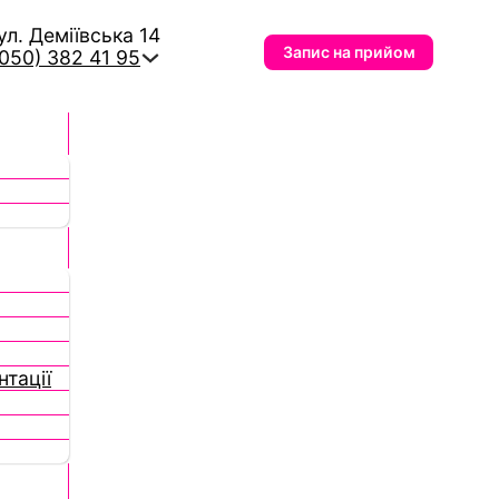
вул. Деміївська 14
Запис на прийом
(050) 382 41 95
тації