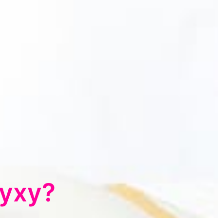
луху?