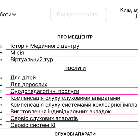
Київ, 
Пошук …
оботи
ПРО МЕДЦЕНТР
Історія Медичного центру
Місія
Віртуальний тур
ПОСЛУГИ
Для дітей
Для дорослих
Сурдопедагогічні послуги
Компенсація слуху слуховими апаратами
Компенсація слуху системами кохлеарної імплан
Виготовлення індивідуальних вкладок
Сервіс слухових апаратів
Сервіс систем КІ
СЛУХОВІ АПАРАТИ