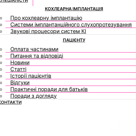
СПЕЦІАЛІСТИ
КОХЛЕАРНА ІМПЛАНТАЦІЯ
Про кохлеарну імплантацію
Системи імплантанційного слухопротезування
Звукові процесори систем КІ
ПАЦІЄНТУ
Оплата частинами
Питання та відповіді
Новини
Статті
Історії пацієнтів
Відгуки
Практичні поради для батьків
Поради з догляду
КОНТАКТИ