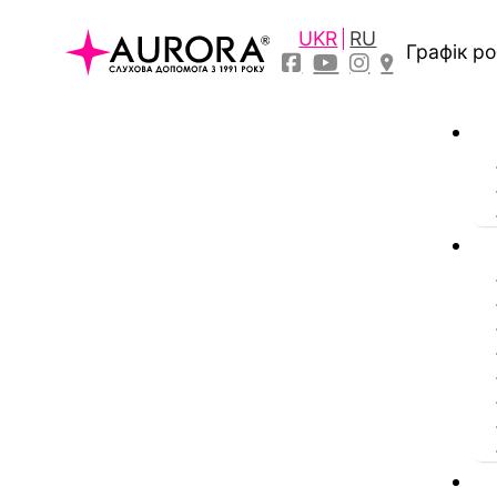
UKR
RU
Графік р