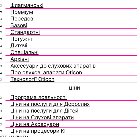
Флагманські
Преміум
Передові
Базові
Стандартні
Потужні
Дитячі
Спеціальні
Архівні
Аксесуари до слухових апаратів
Про слухові апарати Oticon
Технології Oticon
ЦІНИ
Програма лояльності
Ціни на послуги для Дорослих
Ціни на послуги для Дітей
Ціни на Слухові апарати
Ціни на Аксесуари
Ціни на процесори КІ