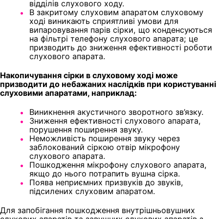
відділів слухового ходу.
В закритому слуховим апаратом слуховому
ході виникають сприятливі умови для
випаровування парів сірки, що конденсуються
на фільтрі телефону слухового апарата; це
призводить до зниження ефективності роботи
слухового апарата.
Накопичування сірки в слуховому ході може
призводити до небажаних наслідків при користуванні
слуховими апаратами, наприклад:
Виникнення акустичного зворотного зв’язку.
Зниження ефективності слухового апарата,
порушення поширення звуку.
Неможливість поширення звуку через
заблокований сіркою отвір мікрофону
слухового апарата.
Пошкодження мікрофону слухового апарата,
якщо до нього потрапить вушна сірка.
Поява неприємних призвуків до звуків,
підсилених слуховим апаратом.
Для запобігання пошкодження внутрішньовушних
слухових апаратів та завушних слухових апаратів з