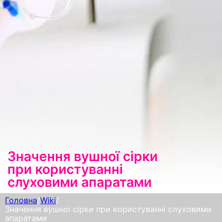
Значення вушної сірки
при користуванні
слуховими апаратами
Головна
/
Wiki
/
Значення вушної сірки при користуванні слуховими
апаратами