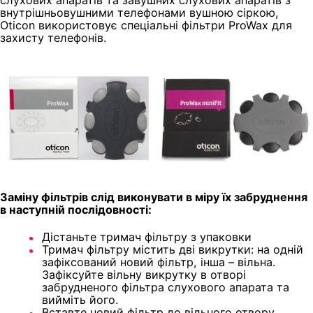
внутрішньовушними телефонами вушною сіркою,
Oticon використовує спеціальні фільтри ProWax для
захисту телефонів.
Заміну фільтрів слід виконувати в міру їх забруднення
в наступній послідовності:
Дістаньте тримач фільтру з упаковки
Тримач фільтру містить дві викрутки: на одній
зафіксований новий фільтр, інша – вільна.
Зафіксуйте вільну викрутку в отворі
забрудненого фільтра слухового апарата та
вийміть його.
Вставте новий фільтр до вільного отвору