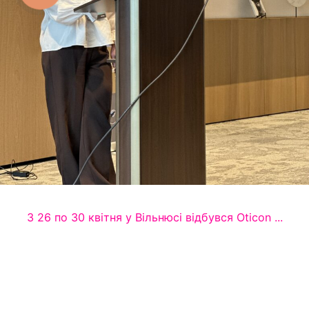
З 26 по 30 квітня у Вільнюсі відбувся Oticon ...
Минулого тижня Медичний директор центру слухової
реабілітації «Аврора» Сербін Олена Михайлівна виступила з
доповіддю на міжнародному семінарі Oticon 2026, у ...