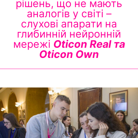
рішень, що не мають
аналогів у світі –
слухові апарати на
глибинній нейронній
мережі
Oticon Real та
Oticon Own