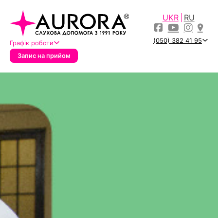
UKR
RU
(050) 382 41 95
Графік роботи
Запис на прийом