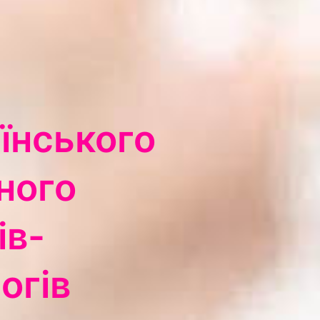
їнського
ного
ів-
огів