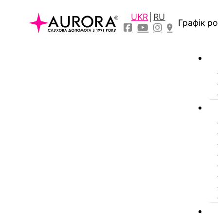
UKR
RU
Графік р