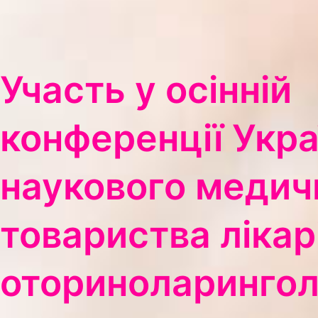
Участь у осінній
конференції Укра
наукового медич
товариства лікар
оториноларингол