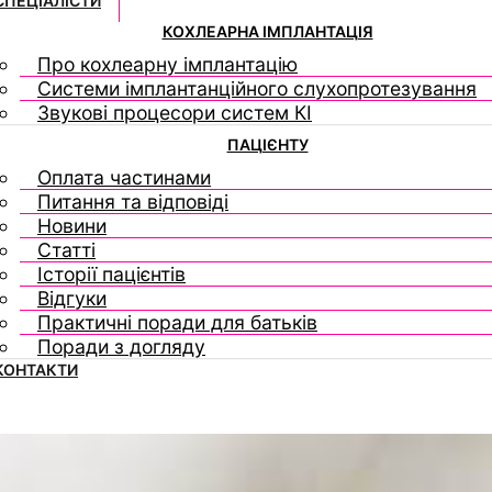
СПЕЦІАЛІСТИ
КОХЛЕАРНА ІМПЛАНТАЦІЯ
Про кохлеарну імплантацію
Системи імплантанційного слухопротезування
Звукові процесори систем КІ
ПАЦІЄНТУ
Оплата частинами
Питання та відповіді
Новини
Статті
Історії пацієнтів
Відгуки
Практичні поради для батьків
Поради з догляду
КОНТАКТИ