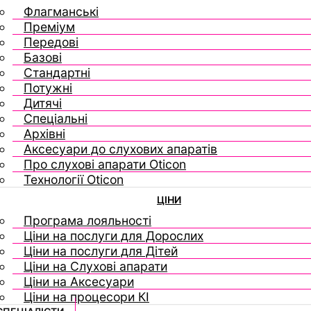
Флагманські
Преміум
Передові
Базові
Стандартні
Потужні
Дитячі
Спеціальні
Архівні
Аксесуари до слухових апаратів
Про слухові апарати Oticon
Технології Oticon
ЦІНИ
Програма лояльності
Ціни на послуги для Дорослих
Ціни на послуги для Дітей
Ціни на Слухові апарати
Ціни на Аксесуари
Ціни на процесори КІ