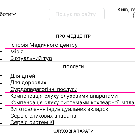
Київ, 
Пошук …
оботи
ПРО МЕДЦЕНТР
Історія Медичного центру
Місія
Віртуальний тур
ПОСЛУГИ
Для дітей
Для дорослих
Сурдопедагогічні послуги
Компенсація слуху слуховими апаратами
Компенсація слуху системами кохлеарної імплан
Виготовлення індивідуальних вкладок
Сервіс слухових апаратів
Сервіс систем КІ
СЛУХОВІ АПАРАТИ