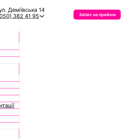
вул. Деміївська 14
Запис на прийом
(050) 382 41 95
тації